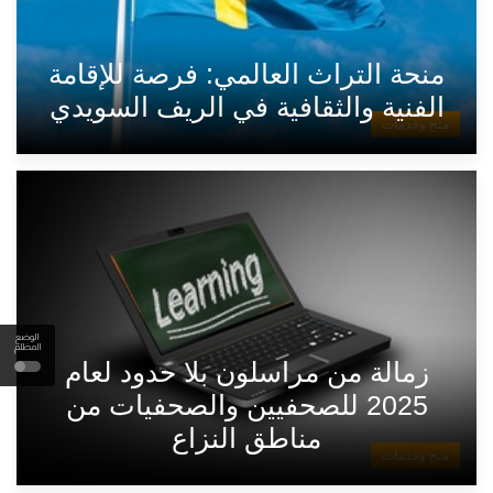
منحة التراث العالمي: فرصة للإقامة
الفنية والثقافية في الريف السويدي
منح وخدمات
الوضع
المظلم
زمالة من مراسلون بلا حدود لعام
2025 للصحفيين والصحفيات من
مناطق النزاع
منح وخدمات