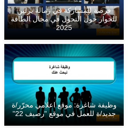
فرصة للمشاركة في زمالة برلين
للحوار حول التحول في مجال الطاقة
2025
منح وخدمات
وظيفة شاغرة: موقع اعلامي محرّر/ة
جديد/ة للعمل في موقع "رصيف 22"
منح وخدمات