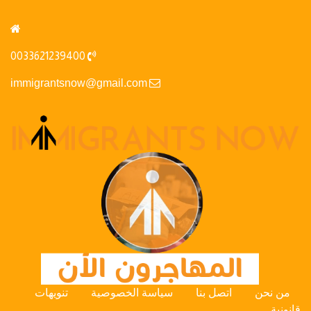
0033621239400
immigrantsnow@gmail.com
من نحن
اتصل بنا
سياسة الخصوصية
تنويهات
قانونية