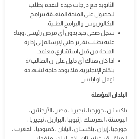
الثانوية مع درجات جيدة التقدم بطلب
للحصول على المنحة المتعلقة ببرامج
البكالوريوس والبرامج الطبية.
سجل صحي جيد بدون أي مرض رئيسي، وبناء
عليه يطلب تقرير طبي لإرساله إلى إدارة
المنحة من قبل استشاري معتمد.
اذا كان هناك أي دليل على ان الطالب/ة
يتكلم الإنجليزية، فلا يوجد حاجة لشهادة
توفل او ايليس.
البلدان المؤهلة
باكستان ، جورجيا ، نيجيريا ، مصر ، الأرجنتين ،
البوسنة ، الهرسك ، إثيوبيا ، البرازيل ، نيجيريا ،
جورجيا ، إيران ، باكستان ، اليابان ، كمبوديا ، المغرب ،
العراق ، قيرغيزستان ، لاو ، لبنان ، منغوليا ،