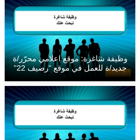
وظيفة شاغرة: موقع اعلامي محرّر/ة
جديد/ة للعمل في موقع "رصيف 22"
منح وخدمات