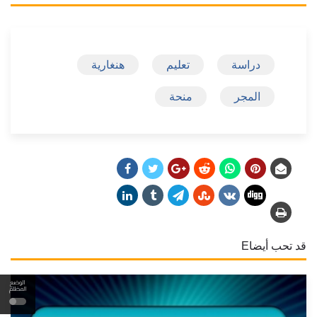
دراسة
تعليم
هنغارية
المجر
منحة
قد تحب أيضاE
الوضع
المظلم