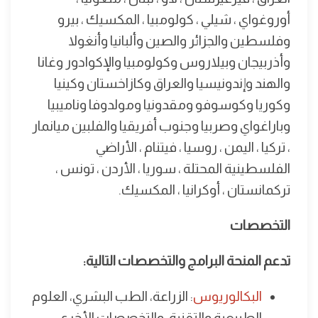
أوروغواي ، شيلي ، كولومبيا ، المكسيك ، بيرو
وفلسطين والجزائر والصين وألبانيا وأنغولا
وأذربيجان وبيلاروس وكولومبيا والإكوادور وغانا
والهند وإندونيسيا والعراق وكازاخستان وكينيا
وكوريا وكوسوفو ومقدونيا ومولدوفا وناميبيا
وباراغواي وصربيا وجنوب أفريقيا والفلبين ميانمار
، تركيا ، اليمن ، روسيا ، فيتنام ، الأراضي
الفلسطينية المحتلة ، سوريا ، الأردن ، تونس ،
تركمانستان ، أوكرانيا ، المكسيك.
التخصصات
تدعم المنحة البرامج والتخصصات التالية:
البكالوريوس
: الزراعة، الطب البشري، العلوم
الطبيعية والتقنية، والتخصصات الأخرى،