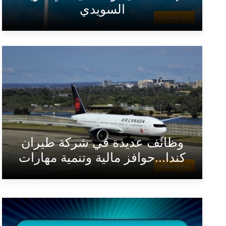
السويدي
منح وخدمات
وظائف عديدة في شركة طيران
كندا...حوافز مالية وتنمية مهارات
منح وخدمات