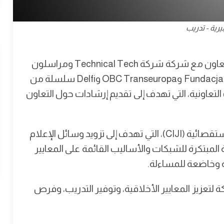
رية - تدريب
تطلق مؤسسة فري برس برنامج زمالة صحفية بالتعاون مع شركة شركة Technical Tech ومراسلون
بلا حدود / مراسلون بلا حدود / RSF وFundacja Reporterów وOBC Transeuropa وDelfi سلسلة من
التعاونية، التي تهدف إلى تقديم إرشادات حول التعاون
وتعد الزمالة جزءاً من مبادرة الصحافة التعاونية والاستقصائية (CIJI)، التي تهدف إلى تزويد وسائل الإعلام
ة المبتكرة للشبكات والأساليب القائمة على المعايير
ة وخاضعة للمساءلة.
 لتعزيز المعايير الأخلاقية، وتوفير التدريب، وفرص