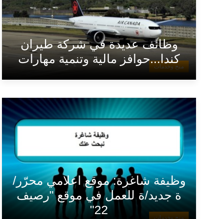
وظائف عديدة في شركة طيران
كندا...حوافز مالية وتنمية مهارات
منح وخدمات
وظيفة شاغرة: موقع اعلامي محرّر/
ة جديد/ة للعمل في موقع "رصيف
22"
منح وخدمات