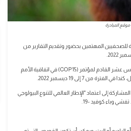
موقع المبادرة
حافة (EJN) عن زمالة جديدة للصحفيين المهتمين بحضور وتقديم التقارير من
 2022.
وسيجتمع مندوبون من 195 دولة في الاجتماع الخامس عشر القادم لمؤتمر (COP15) في اتفاقية الأمم
ة من 7 إلى 19 ديسمبر 2022.
مشاركة إلى اعتماد "الإطار العالمي للتنوع البيولوجي
 الراديو أو البث، ويمكن أن تكون القصص التي تم