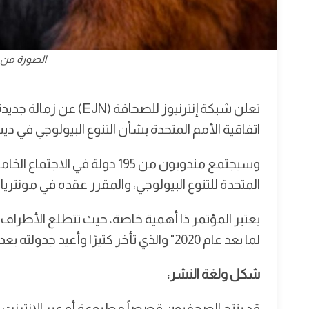
الصورة من 
تعلن شبكة إنترنيوز للص
اتفاقية الأمم المتحدة بشأن التنوع البيولوجي في ديسمبر
المتحدة للتنوع البيولوجي، والمقرر عقده في مونتريال، كندا في الفتر
يعتبر المؤتمر ذا أهمية خاصة، حيث تتطلع الأطراف ال
لما بعد عام 2020" والذي تأخر كثيرًا وأعيد جدولته بعد تفشي وباء كوفيد -19.
شكل ولغة النشر:
قد ينتج الصحفيون قصصاً مطبوعة أو عبر الإنترنت أو