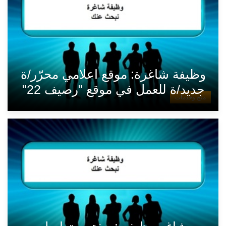
وظيفة شاغرة: موقع اعلامي محرّر/ة
جديد/ة للعمل في موقع "رصيف 22"
منح وخدمات