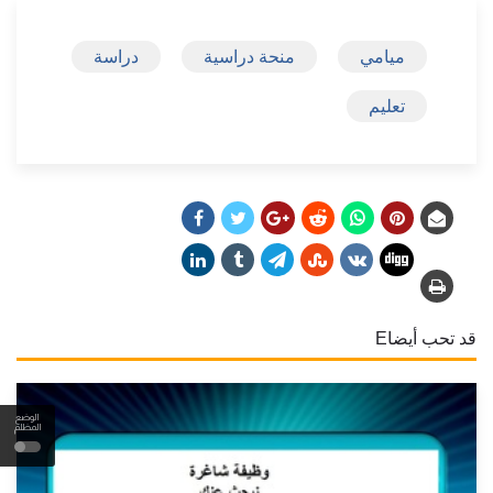
ميامي
منحة دراسية
دراسة
تعليم
قد تحب أيضاE
الوضع
المظلم