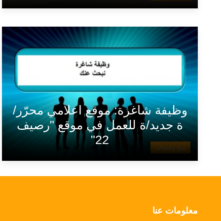
وظيفة شاغرة: موقع اعلامي محرّر/
ة جديد/ة للعمل في موقع "رصيف
22"
منح وخدمات
معلومات عنا