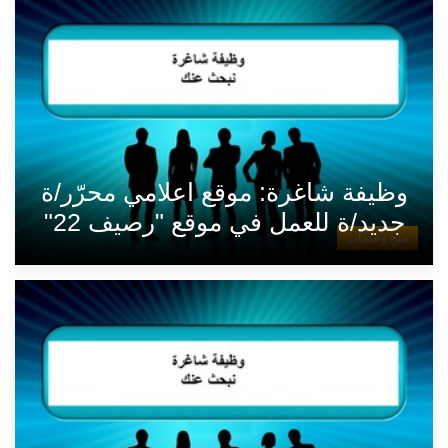
وظيفة شاغرة: موقع اعلامي محرّر/ة
جديد/ة للعمل في موقع "رصيف 22"
منح وخدمات