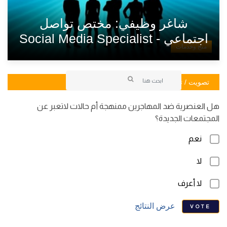
شاغر وظيفي: مختص تواصل
اجتماعي - Social Media Specialist
منح وخدمات
تصويت / تصويت
هل العنصرية ضد المهاجرين ممنهجة أم حالات لاتعبر عن
المجتمعات الجديدة؟
نعم
لا
لا أعرف
عرض النتائج
VOTE