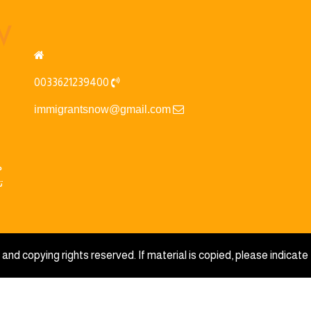
0033621239400
immigrantsnow@gmail.com
م
ت
and copying rights reserved. If material is copied, please indicate 