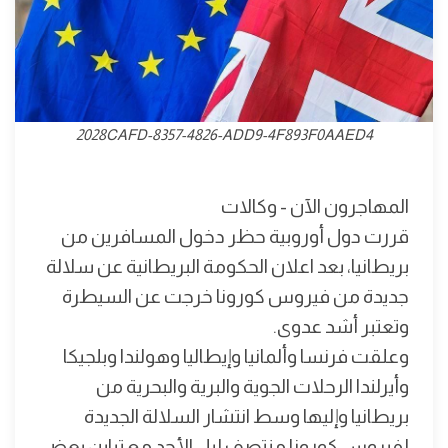
2028CAFD-8357-4826-ADD9-4F893F0AAED4
المهاجرون الآن - وكالات
قررت دول أوروبية حظر دخول المسافرين من
بريطانيا، بعد اعلان الحكومة البريطانية عن سلالة
جديدة من فيروس كورونا خرجت عن السيطرة
وتعتبر أشد عدوى.
وعلقت فرنسا وألمانيا وإيطاليا وهولندا وبلجيكا
وأيرلندا الرحلات الجوية والبرية والبحرية من
بريطانيا وإليها وسط انتشار السلالة الجديدة
لفيروس كورونا منتصف ليل الأحد مع تباين بعض