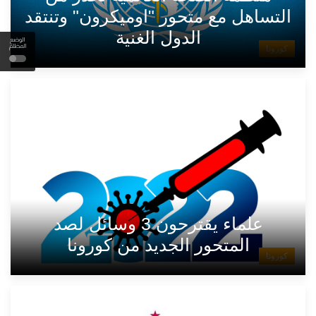
التساهل مع متحور "اوميكرون" وتنتقد
الدول الغنية
الوضع
المظلم
كورونا
علماء يقترحون 3 وسائل لصد
المتحور الجديد من كورونا
كورونا