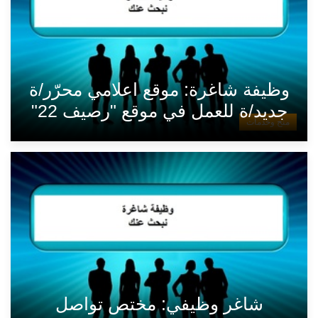
وظيفة شاغرة: موقع اعلامي محرّر/ة
جديد/ة للعمل في موقع "رصيف 22"
منح وخدمات
شاغر وظيفي: مختص تواصل