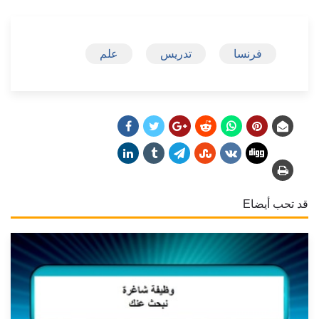
فرنسا
تدريس
علم
قد تحب أيضاE