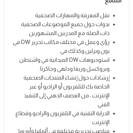
المنافع
نقل المعرفة والمهارات الصحفية
ندوات حول جميع الموضوعات الصحفية
ذات الصلة مع المدربين المشهورين
رؤى وعمل في مختلف مكاتب تحرير DW في
بون وبرلين وكذلك في
استوديوهات DW الميدانية في واشنطن
وبروكسل وريغا ودلهي وجاكرتا.
إرشادات حول إنشاء المنتجات الصحفية
الخاصة بك للتلفزيون أو الراديو أو عبر
الإنترنت ، من العصف الذهني إلى التنفيذ
الفني
الدراية التقنية في التلفزيون والراديو وقطاع
الإنترنت
مناصب تحريرية مختلفة في ألمانيا وأوروبا