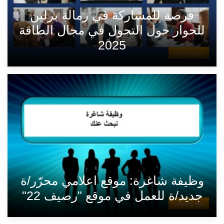
فرصة للمشاركة في زمالة برلين
للحوار حول التحول في مجال الطاقة
2025
منح وخدمات
وظيفة شاغرة: موقع اعلامي محرّر/ة
جديد/ة للعمل في موقع "رصيف 22"
منح وخدمات