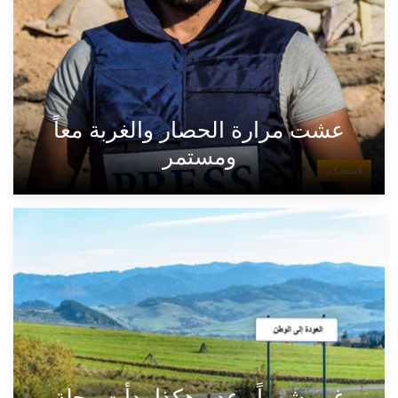
عشت مرارة الحصار والغربة معاً
ومستمر
قصصكم
غب شهراً وعد...هكذا بدأت رحلة