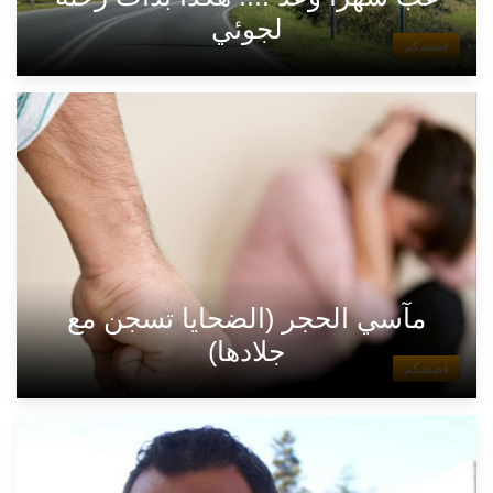
لجوئي
قصصكم
مآسي الحجر (الضحايا تسجن مع
جلادها)
قصصكم