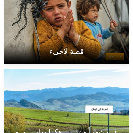
قصة لاجىء
قصصكم
غب شهراً وعد .... هكذا بدأت رحلة