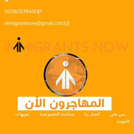
0033621239400
immigrantsnow@gmail.com
من نحن
اتصل بنا
سياسة الخصوصية
تنويهات
قانونية