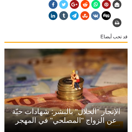
قد تحب أيضاE
الإتجار "الحلال" بالبشر: شهادات حيّة
عن الزواج "المصلحي" في المهجر
قصصكم