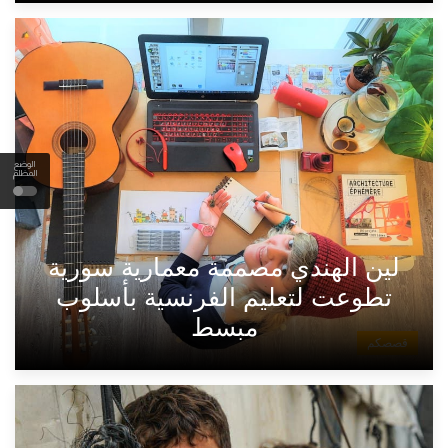
الوضع
المظلم
لين الهندي مصممة معمارية سورية
تطوعت لتعليم الفرنسية بأسلوب
مبسط
قصصكم