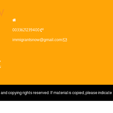
0033621239400
immigrantsnow@gmail.com
م
ت
and copying rights reserved. If material is copied, please indicate 