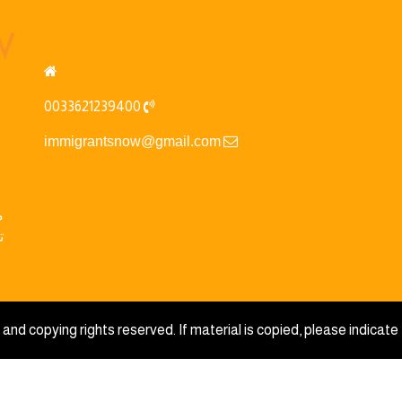
0033621239400
immigrantsnow@gmail.com
م
ت
and copying rights reserved. If material is copied, please indicate 