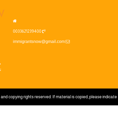
0033621239400
immigrantsnow@gmail.com
م
ت
and copying rights reserved. If material is copied, please indicate 