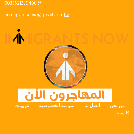
0033621239400
immigrantsnow@gmail.com
من نحن
اتصل بنا
سياسة الخصوصية
تنويهات
قانونية