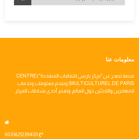
معلومات عنا
منصة تصدر عن "مركز باريس للثقافات المتعددة" (CENTRE
MULTICULTUREL DE PARIS) وتقدم معلومات وخدمات
للمهاجرين واللاجئين حول العالم، وتعتبر أحدى نشاطات المركز.
0033621239400