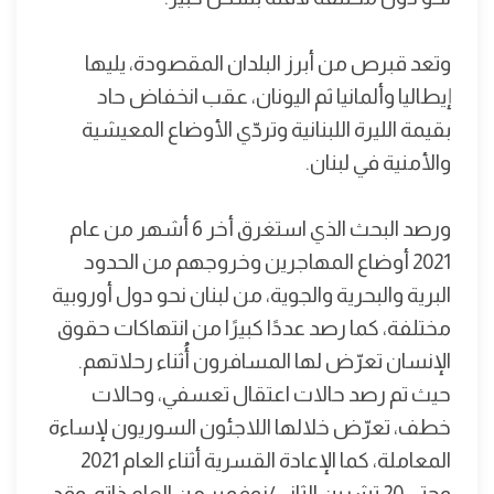
وتعد قبرص من أبرز البلدان المقصودة، يليها
إيطاليا وألمانيا ثم اليونان، عقب انخفاض حاد
بقيمة الليرة اللبنانية وتردّي الأوضاع المعيشية
والأمنية في لبنان.
ورصد البحث الذي استغرق أخر 6 أشهر من عام
2021 أوضاع المهاجرين وخروجهم من الحدود
البرية والبحرية والجوية، من لبنان نحو دول أوروبية
مختلفة، كما رصد عددًا كبيرًا من انتهاكات حقوق
الإنسان تعرّض لها المسافرون أُثناء رحلاتهم.
حيث تم رصد حالات اعتقال تعسفي، وحالات
خطف، تعرّض خلالها اللاجئون السوريون لإساءة
المعاملة، كما الإعادة القسرية أثناء العام 2021
وحتى 20 تشرين الثاني/نوفمبر من العام ذاته، وقد