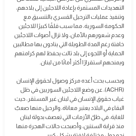
التهديدات المستمرة بإعادة اللاجئين إلى بلادهم،
وتنفيذ عمليات الترحيل القسري بالتنسيق مع
الحكومة السورية، مما سبب قلقًا كبيرًا للاجئين
وعدم شعورهم بالأمان، ولا تزال أصوات اللاجئين
خافتة رغم المدة الطويلة التي ينادون بها مطالبين
الحماية أو اللجوء إلى بلد ثالث يحفظ لهم كرامتهم
ويمنحهم استقرارًا أكثر أمانًا من لبنان.
وبحسب بحث أعده مركز وصول لحقوق الإنسان
(ACHR)، عن وضع اللاجئين السوريين في ظل
غياب حقوق الإنسان في لبنان غير المستقر، حيث
البقاء في البلاد يعتبر معاناة، والرحيل منها صعبٌ
للغاية، في ظلّ الأزمات التي تعصف بدولة لبنان
منذ قرابة السنتين، وأصبحت حالات الهجرة منها
نحو دول مختلفة لافتة بشكل كبير.