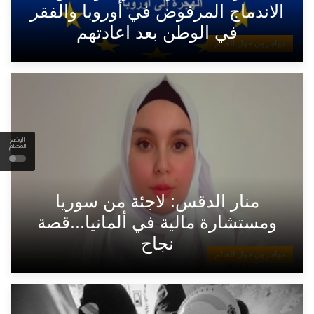
الاندماج المرفوض في أوروبا والفقر
في الوطن بعد اعادتهم
مهاجرون حول العالم
الوضع
المظلم
منار الدقس: لاجئة من سوريا
ومستشارة مالية في ألمانيا...قصة
نجاح
مهاجرون حول العالم