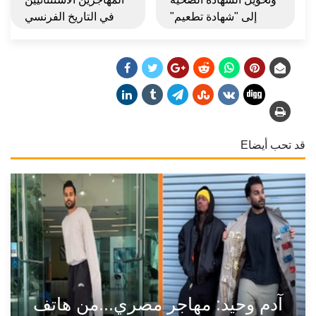
إلى "شهادة تطعيم"
في التاريخ الفرنسي
قد تحب أيضاE
آدم وحيد: مهاجر مصري...من هاتف