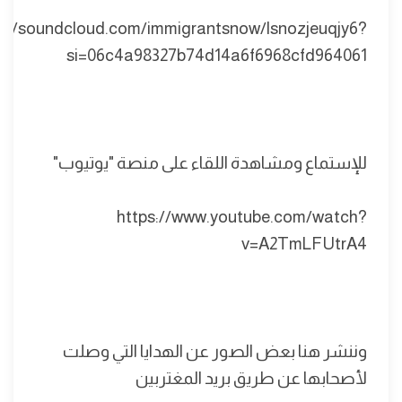
s://soundcloud.com/immigrantsnow/lsnozjeuqjy6?
si=06c4a98327b74d14a6f6968cfd964061
للإستماع ومشاهدة اللقاء على منصة "يوتيوب"
https://www.youtube.com/watch?
v=A2TmLFUtrA4
وننشر هنا بعض الصور عن الهدايا التي وصلت
لأصحابها عن طريق بريد المغتربين