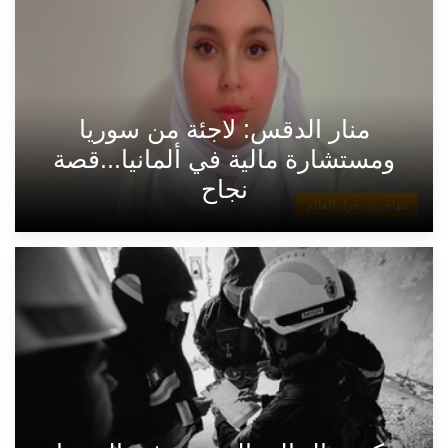
منار الدقس: لاجئة من سوريا
ومستشارة مالية في ألمانيا...قصة
نجاح
مهاجرون حول العالم