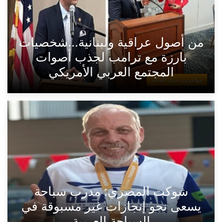
من أصول عراقية ولبنانية...شخصيات
بارزة مع ترامب لجذب أصوات
المجتمع العربي الأمريكي
مهاجرون حول العالم
شوكت المصري: مدرب سباحة
يسعى نحو إنجازات غير مسبوقة في
السباحة العربية