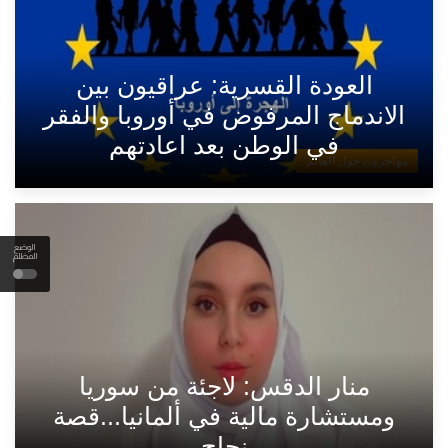
العودة القسرية: عراقيون بين
الاندماج المرفوض في أوروبا والفقر
في الوطن بعد اعادتهم
مهاجرون حول العالم
الوضع
المظلم
منار الدقس: لاجئة من سوريا
ومستشارة مالية في ألمانيا...قصة
نجاح