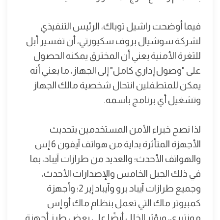
فيما أوضحت راشيل توباك، الرئيس التنفيذي
لشركة سوشيال بروف سكيورتي، أن تفسير أبل
للثغرة الأمنية يعني أن المخترق يمكنه الحصول
على "وصول إداري كامل" إلى الجهاز، ما يعني أنه
يمكن للمتطفلين انتحال شخصية مالك الجهاز
وتشغيل أي برنامج باسمه.
لذا نصح خبراء الأمن المستخدمين بتحديث
الأجهزة المتأثرة بداية من هواتف آيفون 6 إس
والهواتف الأحدث؛ والعديد من طرازات آيباد، بما
في ذلك الجيل الخامس والإصدارات الأحدث،
وجميع طرازات آيباد برو وآيباد إير 2؛ وأجهزة
كمبيوتر ماك التي تعمل بنظام ماك أو إس
مونتيري، ويؤثر الخلل أيضًا على بعض طرز أجهزة