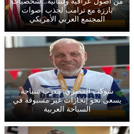
من أصول عراقية ولبنانية...شخصيات
بارزة مع ترامب لجذب أصوات
المجتمع العربي الأمريكي
مهاجرون حول العالم
شوكت المصري: مدرب سباحة
يسعى نحو إنجازات غير مسبوقة في
السباحة العربية
مهاجرون حول العالم