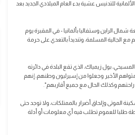
عرضت مقبرة إسلامية بمدينة إسيرليون Iserlohn الألمانية للتدنيس عشية بدء العام الميلادي الجديد بعد
 - الواقعة شمال الراين وستفاليا بألمانيا - في المقبرة يوم
202) للتعبير عن تضامنهم مع الجالية المسلمة، وتنديداً بالتعدي على حرمة
مسيحي، بول زيمياك، الذي تقع البلدة في دائرته
 مثواهم الأخير وجعلوا من إسيرليون وطنهم، إنهم
احتهم وكذلك الحال مع جميع أقاربهم".
ة الموتى وإلحاق أضرار بالممتلكات، ولا توجد حتى
ة طلبا للعموم تطلب فيه أي معلومات أو أدلة