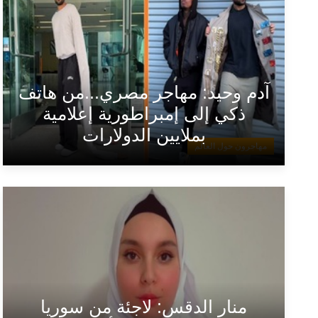
آدم وحيد: مهاجر مصري...من هاتف
ذكي إلى إمبراطورية إعلامية
بملايين الدولارات
مهاجرون حول العالم
منار الدقس: لاجئة من سوريا