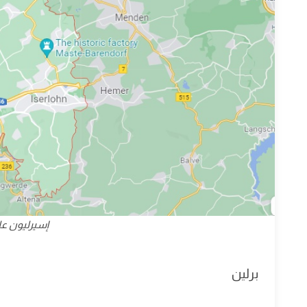
إسيرليون عل
برلين