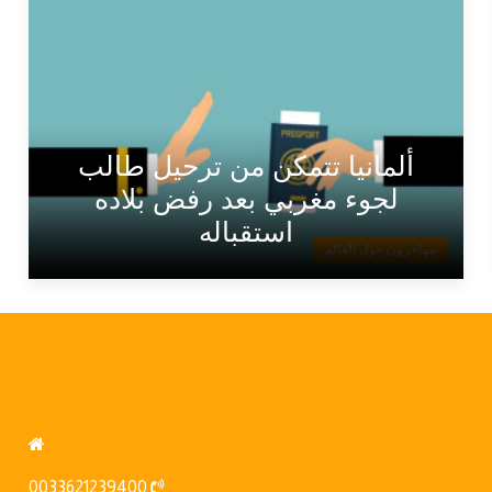
ألمانيا تتمكن من ترحيل طالب
لجوء مغربي بعد رفض بلاده
استقباله
مهاجرون حول العالم
0033621239400