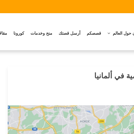
 حول العالم
قصصكم
أرسل قصتك
منح وخدمات
كورونا
مقال
ة في ألمانيا