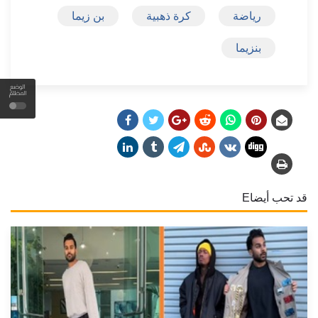
رياضة
كرة ذهبية
بن زيما
بنزيما
الوضع
المظلم
قد تحب أيضاE