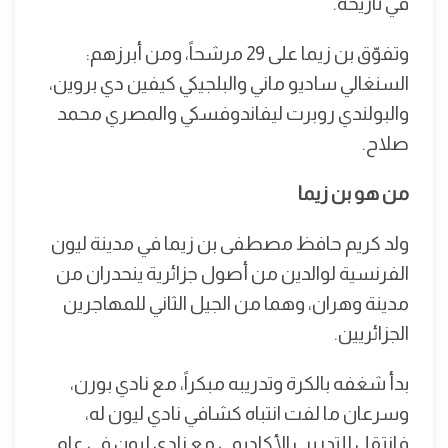
في تاريخه.
وتفوّق بن زيما على 29 مرشحاً، ومن أبرزهم:
السنغالي ساديو ماني والبلجيكي كيفين دي بروين،
والبولندي روبرت ليفاندوفسكي والمصري محمد
صلاح.
من هو بن زيما
ولد كريم حافظ مصطفى بن زيما في مدينة ليون
الفرنسية لوالدين من أصول جزائرية ينحدران من
مدينة وهران، وهما من الجيل الثاني للمهاجرين
الجزائريين.
بدأ شغفه بالكرة وتدريبه مبكراً، مع نادي بورن،
وسرعان ما لفت انتباه كشافي نادي ليون له،
فانتقل للتدريب الأكاديمي مع نادي ليون في عام