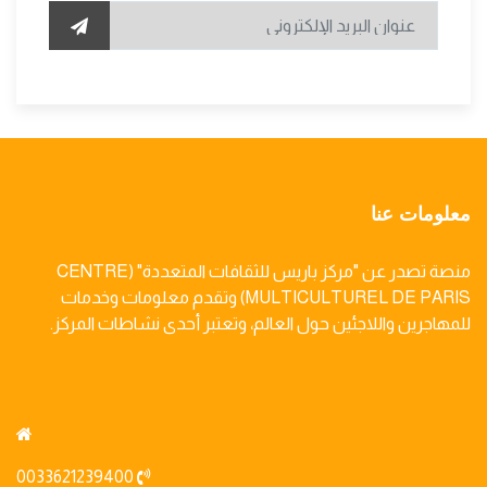
معلومات عنا
منصة تصدر عن "مركز باريس للثقافات المتعددة" (CENTRE
MULTICULTUREL DE PARIS) وتقدم معلومات وخدمات
للمهاجرين واللاجئين حول العالم، وتعتبر أحدى نشاطات المركز.
0033621239400