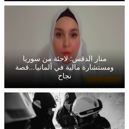
منار الدقس: لاجئة من سوريا
ومستشارة مالية في ألمانيا...قصة
نجاح
مهاجرون حول العالم