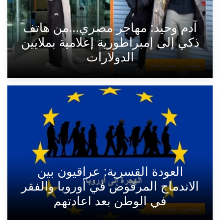
آدم وحيد: مهاجر مصري...من هاتف
ذكي إلى إمبراطورية إعلامية بملايين
الدولارات
مهاجرون حول العالم
العودة القسرية: عراقيون بين
الاندماج المرفوض في أوروبا والفقر
في الوطن بعد اعادتهم
مهاجرون حول العالم