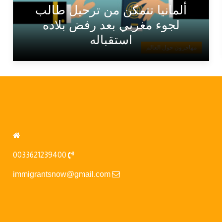
ألمانيا تتمكن من ترحيل طالب
لجوء مغربي بعد رفض بلاده
استقباله
مهاجرون حول العالم
0033621239400
immigrantsnow@gmail.com