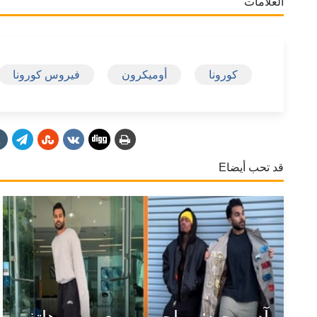
العلامات
كورونا
أوميكرون
فيروس كورونا
قد تحب أيضاE
آدم وحيد: مهاجر مصري...من هاتف