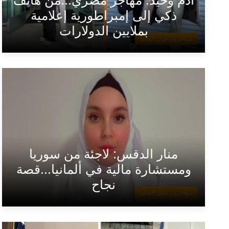
ذكي إلى إمبراطورية إعلامية
بملايين الدولارات
مهاجرون حول العالم
منار الدقس: لاجئة من سوريا
ومستشارة مالية في ألمانيا...قصة
نجاح
مهاجرون حول العالم