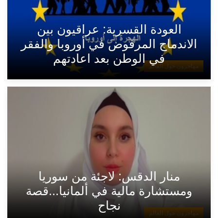
العودة القسرية: عراقيون بين
الاندماج المرفوض في أوروبا والفقر
في الوطن بعد اعادتهم
مهاجرون حول العالم
منار الدقس: لاجئة من سوريا
ومستشارة مالية في ألمانيا...قصة
نجاح
مهاجرون حول العالم