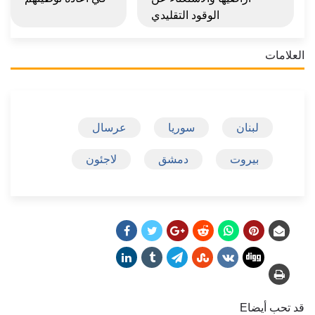
الوقود التقليدي
العلامات
لبنان
سوريا
عرسال
بيروت
دمشق
لاجئون
قد تحب أيضاE