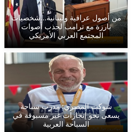
من أصول عراقية ولبنانية...شخصيات
بارزة مع ترامب لجذب أصوات
المجتمع العربي الأمريكي
مهاجرون حول العالم
شوكت المصري: مدرب سباحة
يسعى نحو إنجازات غير مسبوقة في
السباحة العربية
مهاجرون حول العالم