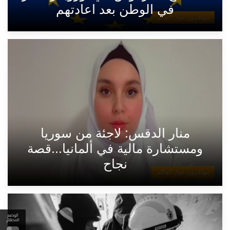
في الوطن بعد اعادتهم
مهاجرون حول العالم
منار الدقس: لاجئة من سوريا
ومستشارة مالية في ألمانيا...قصة
نجاح
مهاجرون حول العالم
الوضع
المظلم