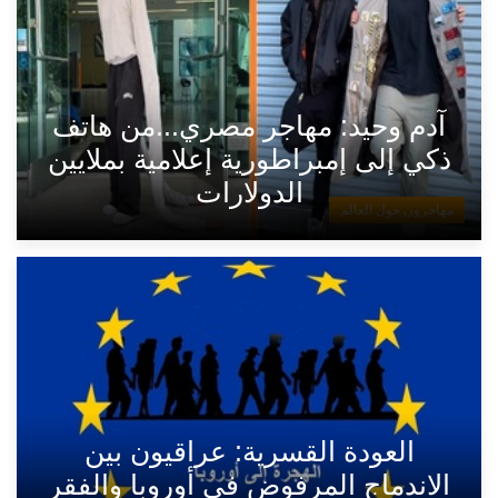
آدم وحيد: مهاجر مصري...من هاتف
ذكي إلى إمبراطورية إعلامية بملايين
الدولارات
مهاجرون حول العالم
العودة القسرية: عراقيون بين
الاندماج المرفوض في أوروبا والفقر