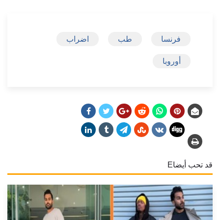
فرنسا
طب
اضراب
أوروبا
قد تحب أيضاE