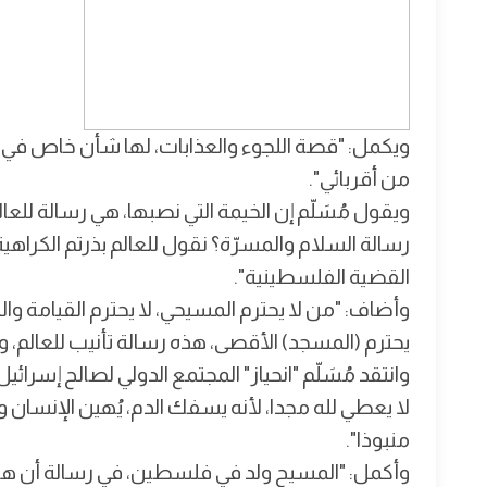
ويكمل: "قصة اللجوء والعذابات، لها شأن خاص في
من أقربائي".
ويقول مُسَلّم إن الخيمة التي نصبها، هي رسالة لل
رسالة السلام والمسرّة؟ نقول للعالم بذرتم الكراهي
القضية الفلسطينية".
وأضاف: "من لا يحترم المسيحي، لا يحترم القيامة وا
يحترم (المسجد) الأقصى، هذه رسالة تأنيب للعالم، 
وانتقد مُسَلّم "انحياز" المجتمع الدولي لصالح إسرائ
لا يعطي لله مجدا، لأنه يسفك الدم، يُهين الإنسا
منبوذا".
وأكمل: "المسيح ولد في فلسطين، في رسالة أن هذه