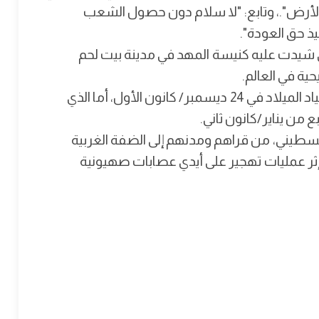
الأرض".، وتابع: "لا سلام دون حصول الشعب
ذ حق العودة".
 شيدت عليه كنيسة المهد في مدينة بيت لحم
ية في العالم.
ويحتفل المسيحيون الذي يتبعون التقويم الغربي بأعياد الميلاد في 24 ديسمبر/ كانون الأول، أما الذي
 من يناير/كانون ثاني.
ف فلسطيني من أصل 1.4 مليون فلسطيني، من قراهم ومدنهم إلى الضفة الغربية
طاع غزة والدول العربية المجاورة في العام 1948 إثر عمليات تهجير على أيدي عصابات صهيونية