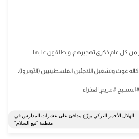
 يحيي الفلسطينيون في 15 مايو/ أيار من كل عام ذكرى تهجيرهم، ويطلقون عليها
لة غوث وتشغيل اللاجئين الفلسطينيين (الأونروا)،
المسيح #مريم_العذراء
الهلال الأحمر التركي يوزّع مدافئ على عشرات المدارس في
منطقة "نبع السلام"