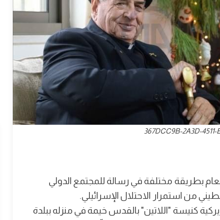
367DCC9B-2A3D-4511-
العام بطريقة مختلفة في رسالة للمجتمع الدولي
ني من استمرار الاحتلال الإسرائيلي.
 عاما) الذي يتبع لبطريركية كنيسة "اللاتين" بالقدس خيمة في منزله ببلدة