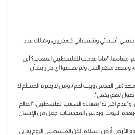
 نفسي، أشقائي وشقيقاتي مُهجّرون، وكذلك عدد
عالم، مفادها: "ماذا قدمت للفلسطيني المعذب؟ أين
ة، ونحصد منكم الشر، ولم تطبقوا أي قرار بشأن
لمهد (في القدس وبيت لحم)، ومن لا يحترم المسلم لا
ونقول لهم: يكفي".
يل، و"عدم اكتراثه" بمعاناة الشعب الفلسطيني: "العالم
ن ويهدم البيوت، ويدنس المقدسات، جعل من الإنسان
 الأرض أرض السلام، لكنّ الفلسطيني اليوم يعاني