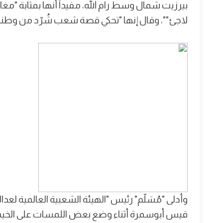
بيرزيت شمال وسط رام الله، مفيداً أنها بمثابة "مغا
لاجئ""، وقال إنها "تحكي قصة شعب شُرّد من وطنه،
وأدلى "مُسَلّم" رئيس "الهيئة الشعبية العالمية لعد
قيس أبوسمرة أثناء وضع بعض اللمسات على الخيم