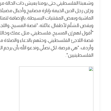
وشعبنا الفلسطيني حتى يومنا يعيش ذات الحالة م
وزيّن رجل الدين الخيمة بإنارة مصابيح وأحبال مضيئ
الماشية وبعض المقتنيات البسيطة، بالإضافة لتمثال
ويقص مُسَلّم لأطفال عائلته، "قصة المسيح، واللجوء
"أقول لهم إن المسيح، فلسطيني، مثل عمك وخالك،
قصة اللاجئ الفلسطيني، وحثهم بالدعاء والصلاة م
وأردف: "هي فرصة، لكي نصلّي وندعو الله بأن يرحم
الفلسطينيين".