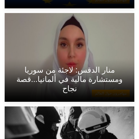
منار الدقس: لاجئة من سوريا
ومستشارة مالية في ألمانيا...قصة
نجاح
مهاجرون حول العالم