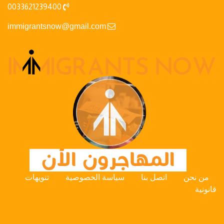
0033621239400
immigrantsnow@gmail.com
من نحن
اتصل بنا
سياسة الخصوصية
تنويهات
قانونية