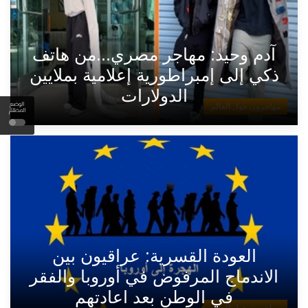
آدم وحيد: مهاجر مصري...من هاتف
ذكي إلى إمبراطورية إعلامية بملايين
الدولارات
الوضع
مهاجرون حول العالم
المظلم
العودة القسرية: عراقيون بين
الاندماج المرفوض في أوروبا والفقر
في الوطن بعد اعادتهم
مهاجرون حول العالم