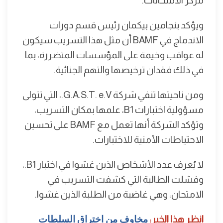
مركز الامتحانات.
ويؤكد بنجامين بيكمان رئيس قسم دورات
الاندماج في BAMF أن مثل هذا التسريب سيكون
له عواقب وخيمة على المؤسسات المتضررة، بما
في ذلك فقدان ترخيصها والتهم الجنائية.
ومن ناحيتها تنفي شركة G.A.S.T. e.V.، التي تتولى
مسؤولية اختبارات B1، علمها بمكان التسريب،
وتؤكد الشركة أنها تعمل مع BAMF على تحسين
الاحتياطات الأمنية للاختبارات.
لا يُعرف عدد الأشخاص الذين غشوا في اختبار B1.،
وفشلت الطالبة التي كشفت التسريب في
الامتحان، وهي غاضبة من الطلبة الذين غشوا.
انظر هذا الخبر:
مخاوف من اختراق السلطات