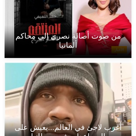
من صوت أصالة نصري إلى محاكم
ألمانيا
الأخبار
أغرب لاجئ في العالم...يعيش على