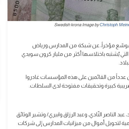
Christoph Mei
سّع مؤخراً، عن شبكة من المدارس ورياض
تي يُشتبه باختلاسها أكثر من مليار كرون سويدي
لاد.
ن عدداً من القائمين على هذه المؤسسات غادروا
ا ضريبية كبيرة وتحقيقات مفتوحة لدى السلطات.
بد الناصر النّادي، وعبد الرزاق وابيري/ وتشير الوثائق
ية لتحويل أموال من ميزانيات المدارس إلى شركات