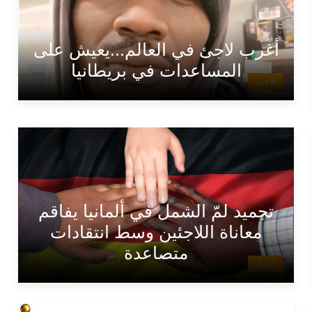
أغرب لاجئ في العالم...يعيش على
المساعدات في بريطانيا
الأخبار
تجميد لمّ الشمل في ألمانيا يفاقم
معاناة اللاجئين وسط انتقادات
متصاعدة
الأخبار