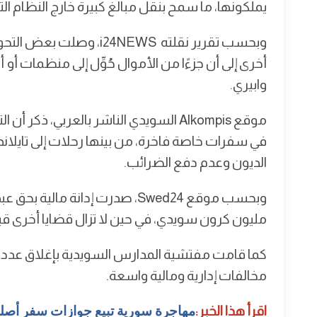
يملكونها، ما سمح بنقل مبالغ كبيرة خارج النظام الت
وبحسب تقرير نقلته 24NEWS
أخرى إلى أن جزءًا من الأموال حُوِّل إلى منظمات 
وابيري.
موقع Alkompis السويدي الناشر بالعربي
في سفرات خاصة فاخرة، من بينها رحلات إلى تايلاند
الديون وعدم دفع الضرائب.
مليون كرون سويدي، في حين لا تزال قضايا أخرى قيد
كما قامت مفتشية المدارس السويدية بإغلاق عدد 
مخالفات إدارية ومالية واسعة.
اقرأ هذا الخبر:
مهاجرة سورية تبيع جوازات سفر أصلي