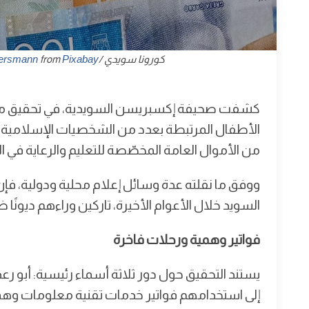
كورونا سويدي /Swedish krona Image by
Pixabay
from
nersmann
كشفت صحيفة إكسبريسن السويدية، في تحقيق مو
الأطفال المرتبطة بعدد من الشخصيات الإسلامية ال
من الأموال العامة المخصّصة للتعليم والرعاية في الب
ووفق ما نقلته عدة وسائل إعلام محلية ودولية، فإ
السويد خلال الأعوام الأخيرة، تاركين وراءهم ديونً
فواتير وهمية ورحلات فاخرة
يستند التحقيق حول دور ثلاثة أسماء رئيسية: أبو رعد، ع
إلى استخدامهم فواتير خدمات تقنية معلومات وهم