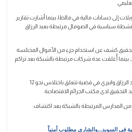
عليمي.
i، وصلت بعض التحويلات إلى حسابات مالية في مالطا، بينما أشارت تقارير
أو أنشطة سياسية في الصومال مرتبطة بعبد الرزاق
، ذكر أن التحقيق كشف عن استخدام جزء من الأموال المختلسة
، بينما أُغلقت عدة شركات مرتبطة بالشبكة بعد تراكم
وبحسب موقع Swed24، صدرت إدانة مالية بحق عبد الرزاق وابيري في قضية تتعلق باختلاس نحو 12
 التحقيق لدى مكتب الجرائم الاقتصادية.
من المدارس المرتبطة بالشبكة بعد اكتشاف
ة في السويد...والشاري مطلوب أمنياً