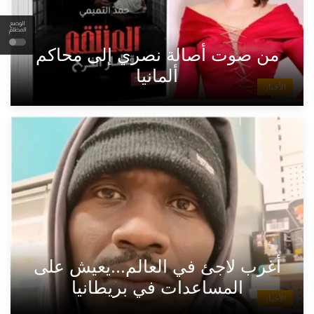
الوضع
المظلم
من صوت أصالة نصري إلى محاكم
ألمانيا
الأخبار
أغرب لاجئ في العالم...يعيش على
المساعدات في بريطانيا
الأخبار