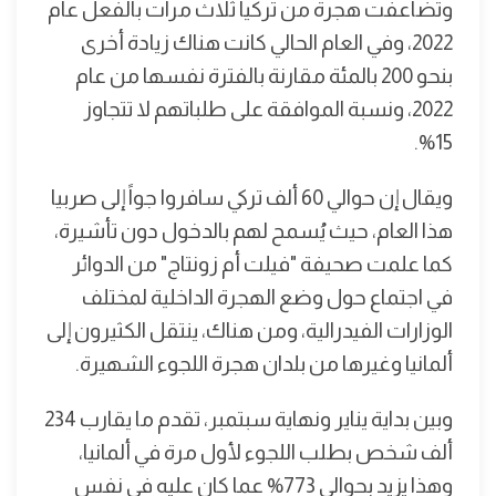
وتضاعفت هجرة من تركيا ثلاث مرات بالفعل عام
2022، وفي العام الحالي كانت هناك زيادة أخرى
بنحو 200 بالمئة مقارنة بالفترة نفسها من عام
2022، ونسبة الموافقة على طلباتهم لا تتجاوز
15%.
ويقال إن حوالي 60 ألف تركي سافروا جواً إلى صربيا
هذا العام، حيث يُسمح لهم بالدخول دون تأشيرة،
كما علمت صحيفة "فيلت أم زونتاج" من الدوائر
في اجتماع حول وضع الهجرة الداخلية لمختلف
الوزارات الفيدرالية، ومن هناك، ينتقل الكثيرون إلى
ألمانيا وغيرها من بلدان هجرة اللجوء الشهيرة.
وبين بداية يناير ونهاية سبتمبر، تقدم ما يقارب 234
ألف شخص بطلب اللجوء لأول مرة في ألمانيا،
وهذا يزيد بحوالي 773% عما كان عليه في نفس