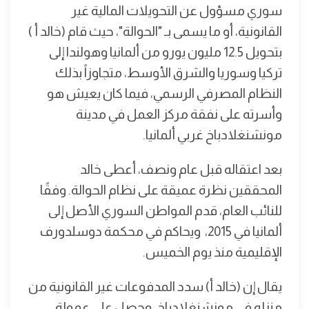
سوري مسؤول عن التحويلات المالية غير
القانونية، أو ما يسمى بـ "الحوالة"، حيث قام (خالد أ )
بتحويل 12.5 مليون يورو من ألمانيا وهولندا إلى
تركيا وسوريا والشرق الأوسط، متجاوزاً بذلك
النظام المصرفي الرسمي، فيما كان يعيش هو
وأسرته على نفقة مركز العمل في مدينة
مونشنغلادباخ غربي ألمانيا.
بعد اعتقاله قبل عام ونصف، أعطى خالد
المحققين نظرة عميقة على نظام الحوالة. وفقًا
للنائب العام، قدم المواطن السوري الأصل إلى
ألمانيا في 2015، ويحاكم في محكمة دوسلدورف
الإقليمية منذ يوم الخميس.
يقال إن (خالد أ) سدد المدفوعات غير القانونية من
منزله في مونشنغلادباخ، وحصل على عمولة