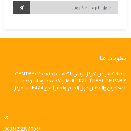
معلومات عنا
منصة تصدر عن "مركز باريس للثقافات المتعددة" (CENTRE
MULTICULTUREL DE PARIS) وتقدم معلومات وخدمات
للمهاجرين واللاجئين حول العالم، وتعتبر أحدى نشاطات المركز.
0033621239400