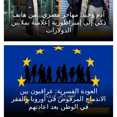
آدم وحيد: مهاجر مصري...من هاتف
ذكي إلى إمبراطورية إعلامية بملايين
الدولارات
مهاجرون حول العالم
العودة القسرية: عراقيون بين
الاندماج المرفوض في أوروبا والفقر
في الوطن بعد اعادتهم
مهاجرون حول العالم