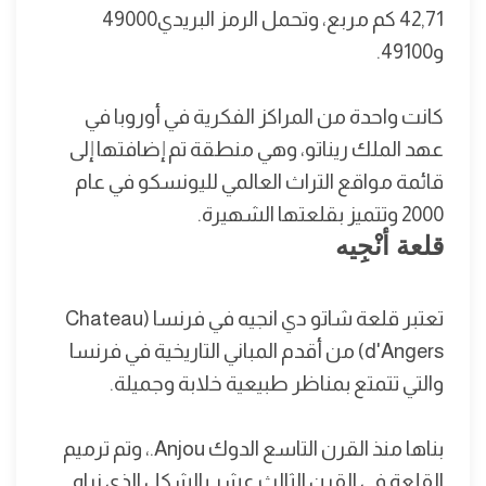
42,71 كم مربع، وتحمل الرمز البريدي49000
و49100.
كانت واحدة من المراكز الفكرية في أوروبا في
عهد الملك ريناتو، وهي منطقة تم إضافتها إلى
قائمة مواقع التراث العالمي لليونسكو في عام
2000 وتتميز بقلعتها الشهيرة.
قلعة أنْجِيه
تعتبر قلعة شاتو دي انجيه في فرنسا (Chateau
d'Angers) من أقدم المباني التاريخية في فرنسا
والتي تتمتع بمناظر طبيعية خلابة وجميلة.
بناها منذ القرن التاسع الدوك Anjou.، وتم ترميم
القلعة في القرن الثالث عشر بالشكل الذي نراه