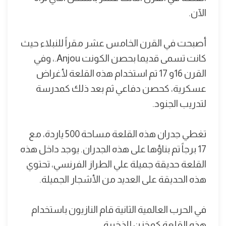
الآن.
أصبحت في القرن الخامس عشر مقراً للنبلاء حيث
كانت تسمى قديما بحصن الكونت Anjou.، وفي
القرن 16و 17 تم استخدام هذه القلعة لأغراض
عسكرية، كحصن دفاعي ثم بعد ذلك كمدرسة
لتدريب الجنود.
تغطي جدران هذه القلعة مساحة 500 ياردة، مع
17 برجاً تم بناؤها على هذه الجدران. يوجد داخل هذه
القلعة حديقة جميلة علي الطراز الفرنسي، تحتوي
هذه الحديقة على العديد من الأشجار الجميلة.
في الحرب العالمية الثانية قام النازيون باستخدام
هذه القلعة كمخزن للذخيرة.