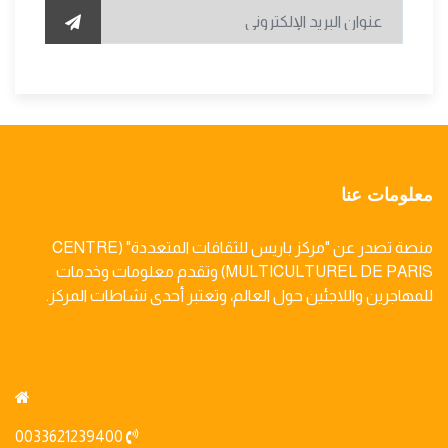
معلومات عنا
منصة تصدر عن "مركز باريس للثقافات المتعددة" (CENTRE
MULTICULTUREL DE PARIS) وتقدم معلومات وخدمات
للمهاجرين واللاجئين حول العالم، وتعتبر أحدى نشاطات المركز.
0033621239400