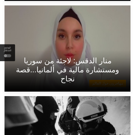
الوضع
المظلم
منار الدقس: لاجئة من سوريا
ومستشارة مالية في ألمانيا...قصة
نجاح
مهاجرون حول العالم