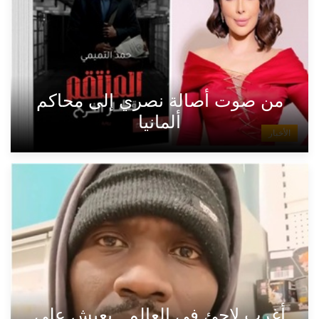
من صوت أصالة نصري إلى محاكم
ألمانيا
الأخبار
أغرب لاجئ في العالم...يعيش على