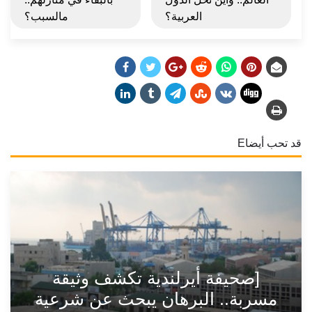
العربية؟
مالسبب؟
قد تحب أيضاE
[صحيفة أيرلندية تكشف وثيقة
مسربة.. البرهان يبحث عن شرعية