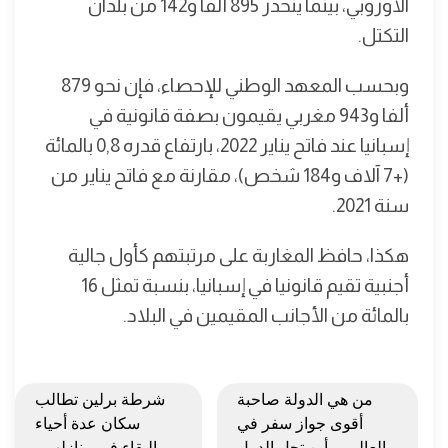
الأوروبي، بينما ينحدر 895 ألفا و142 من بلدان
التكتل.
وبحسب المعهد الوطني للإحصاء، فإن نحو 879
ألفا و943 مغربي يقيمون بصفة قانونية في
إسبانيا عند فاتح يناير 2022، بارتفاع قدره 0,8 بالمائة
(+7 آلاف و184 شخص)، مقارنة مع فاتح يناير من
سنة 2021.
هكذا، حافظ المغاربة على مرتبتهم كأول جالية
أجنبية تقيم قانونيا في إسبانيا، بنسبة تمثل 16
بالمائة من الأجانب المقيمين في البلاد.
من هي الدولة صاحبة
شرطة برلين تطالب
أقوى جواز سفر في
سكان عدة أحياء
العالم.. وأين تحل الدول
بالبقاء في منازلهم..