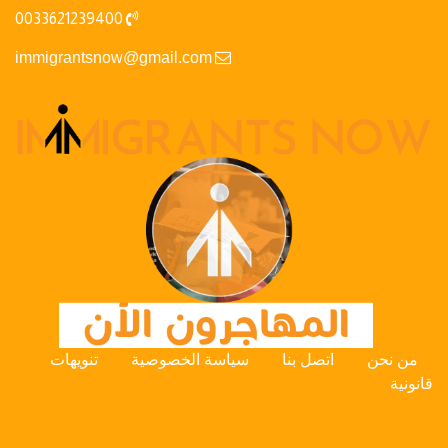
0033621239400
immigrantsnow@gmail.com
من نحن
اتصل بنا
سياسة الخصوصية
تنويهات
قانونية