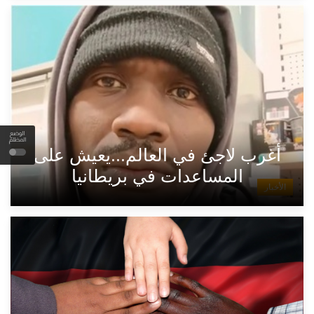
الوضع
المظلم
أغرب لاجئ في العالم...يعيش على
المساعدات في بريطانيا
الأخبار