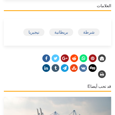
العلامات
شرطة
بريطانية
نيجيريا
قد تحب أيضاE