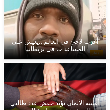
أغرب لاجئ في العالم...يعيش على
المساعدات في بريطانيا
الأخبار
أغلبية الألمان تؤيد خفض عدد طالبي