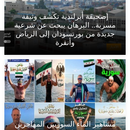
[صحيفة أيرلندية تكشف وثيقة
مسربة.. البرهان يبحث عن شرعية
جديدة من بورتسودان إلى الرياض
الوضع
المظلم
وأنقرة
الأخبار
مشاهير الماء السوريين المهاجرين