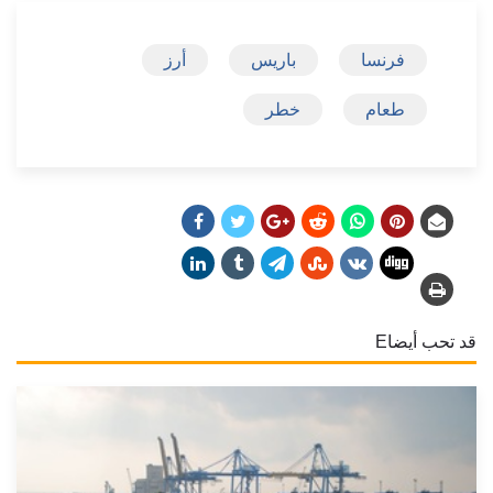
فرنسا
باريس
أرز
طعام
خطر
قد تحب أيضاE