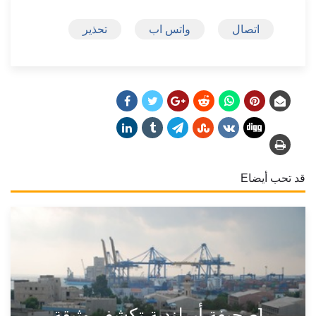
اتصال
واتس اب
تحذير
قد تحب أيضاE
[صحيفة أيرلندية تكشف وثيقة