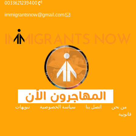
0033621239400
immigrantsnow@gmail.com
من نحن
اتصل بنا
سياسة الخصوصية
تنويهات
قانونية