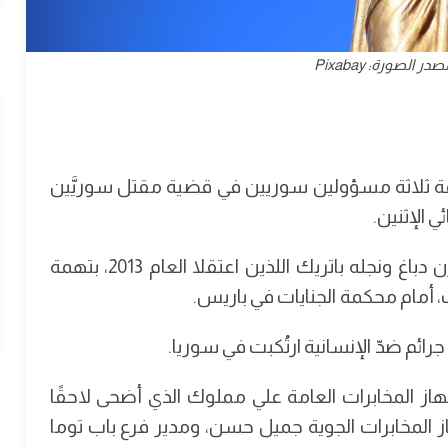
 الصورة: Pixabay
ر/مايو 2024 إجراءات محاكمة ثلاثة مسؤولين سوريين في قضية مقتل سوريَّين
 الإثنين.
وسيتم مقاضاة المسؤولون في قضية مقتل مازن دباغ ونجله باتريك اللذين اعتقلا العام 2013، بتهمة
، أمام محكمة الجنايات في باريس.
ئم ضدّ الإنسانية ارتُكبت في سوريا.
جهاز المخابرات العامة علي مملوك الذي أضحى لاحقًا
 المخابرات الجوية جميل حسن، ومدير فرع باب توما