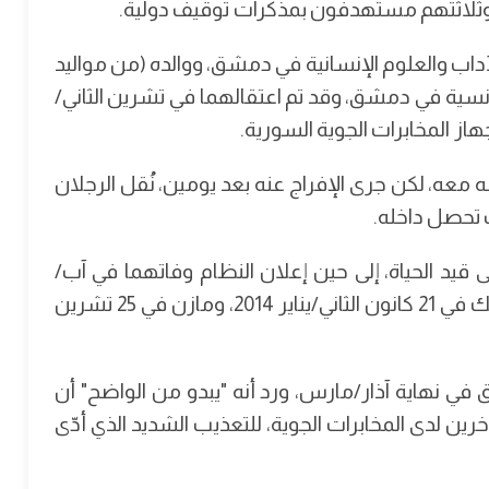
 وثلاثتهم مستهدفون بمذكرات توقيف دولية.
 في 1993، طالباً في كلية الآداب والعلوم الإنسانية في دمشق، ووالده (من مواليد
 الفرنسية في دمشق، وقد تم اعتقالهما في تشرين الثاني/
معه، لكن جرى الإفراج عنه بعد يومين، نُقل الرجلان
 تحصل داخله.
 قيد الحياة، إلى حين إعلان النظام وفاتهما في آب/
أغسطس 2018، ووفق شهادتي الوفاة، توفي باتريك في 21 كانون الثاني/يناير 2014، ومازن في 25 تشرين
في نهاية آذار/مارس، ورد أنه "يبدو من الواضح" أن
خرين لدى المخابرات الجوية، للتعذيب الشديد الذي أدّى