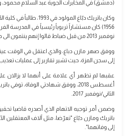
(دمشق) في المخابرات الجوية عبد السلام محمود،
وكان باتريك دبّاغ المولود
1956) كان مستشاراً تربوياً رئيسياً في المدرسة
نوفمبر 2013 من قبل ضباط قالوا إنهم ينتمون الى جهاز المخابرات الجوية السورية.
ووفق صهر مازن دباغ، والذي اعتقل في الوقت عينه 
إلى سجن المزة، حيث تشير تقارير إلى عمليات تعذيب
عقبها لم تظهر أي علامة على أنهما لا يزالان على
الثاني/نوفمبر 2017.
وضمن أمر توجيه الاتهام الذي أصدره قاضيا تحقيق 
باتريك ومازن دبّاغ "تعرّضا، مثل آلاف المعتقلين الآ
إلى وفاتهما".