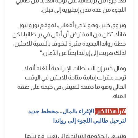
تعد جزءاً من بريطانيا، على توجه العديد من طالبي
اللجوء من عدة مدن إنجليزية إلى دبلن.
ويروي خيبر، وهو لاجئ أفغاني، لموقع يورو نيوز
قائلاً: "كان من المفترض أن أبقى في بريطانيا، لكن
خطة رواندا الجديدة مثيرة للخوف بالنسبة للاجئين،
لذلك هربت إلى إيرلندا بحثًا عن الأمان."
وقال خيبر إن السلطات الإيرلندية أبلغته أنه لا
توجد مقرات إقامة متاحة للاجئين في الوقت
الحالي وهو ما دفعه للعيش في خيمة على ضفة
القناة.
اقرأ هذا الخبر:
الإغراء بالمال...مخطط جديد
لترحيل طالبي اللجوء إلى رواندا
وتسعى الحكومة الإيرلندية إلى تغيير قوانينها