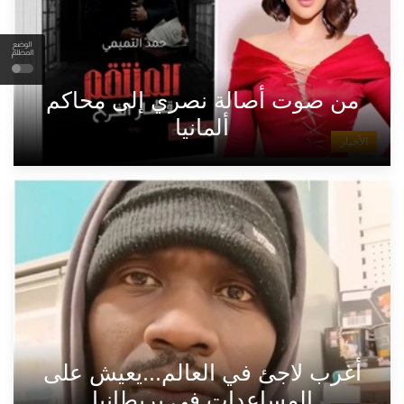
الوضع
المظلم
من صوت أصالة نصري إلى محاكم
ألمانيا
الأخبار
أغرب لاجئ في العالم...يعيش على
المساعدات في بريطانيا