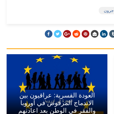
جرون
العودة القسرية: عراقيون بين
الاندماج المرفوض في أوروبا
والفقر في الوطن بعد اعادتهم