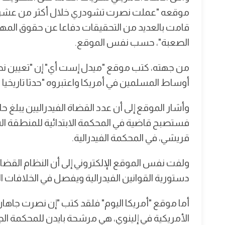
موقعه "عملت نصرت تشودري خلال أكثر من عشر سنو
قامت بالعديد من التحقيقات دفاعا عن حقوق المها
الصعبة"، حسب نفس الموقع.
من جهته، كتب موقع "ميدل إست أي" إن "تعيين نصرت
أوساط المسلمين في أمريكا واعتبروه "حدثا تاريخيا ي
فستصبح قاضية في المحكمة الابتدائية للمنطقة ال
قريشي، في المحكمة الفيدرالية.
ولفت نفس الموقع الإلكتروني إلى أن النظام القضائي
دستورية القوانين الفيدرالية ويفصل في الخلافات ال
أما موقع "أمريكا اليوم" فلقد كتب "إن نصرت جاهان تش
الأمريكية في إلينوي، هي مرشحة بايدن للمحكمة الج