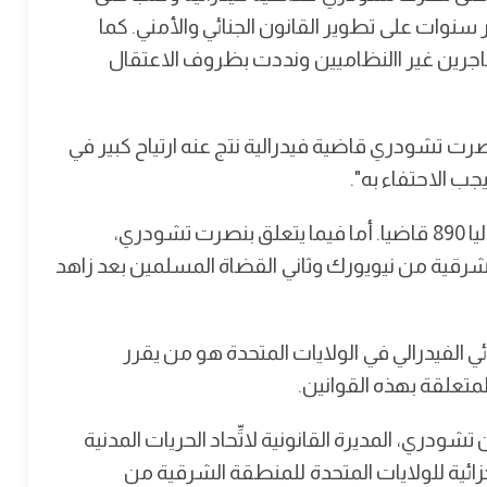
ات على تطوير القانون الجنائي والأمني. كما
جرين غير االنظاميين ونددت بظروف الاعتقال
 تشودري قاضية فيدرالية نتج عنه ارتياح كبير في
جب الاحتفاء به".
وأشار الموقع إلى أن عدد القضاة الفيدراليين يبلغ حاليا 890 قاضيا. أما فيما يتعلق بنصرت تشودري،
شرقية من نيويورك وثاني القضاة المسلمين بعد زاهد
 الفيدرالي في الولايات المتحدة هو من يقرر
متعلقة بهذه القوانين.
ودري، المديرة القانونية لاتِّحاد الحريات المدنية
زائية للولايات المتحدة للمنطقة الشرقية من