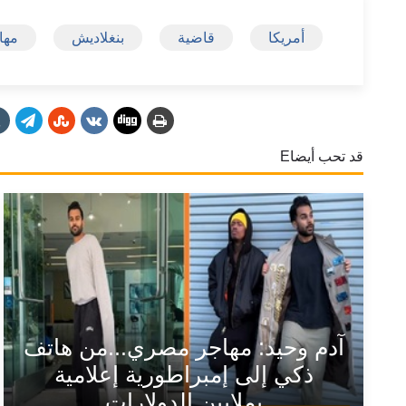
أمريكا
قاضية
بنغلاديش
مها
قد تحب أيضاE
آدم وحيد: مهاجر مصري...من هاتف
ذكي إلى إمبراطورية إعلامية
بملايين الدولارات