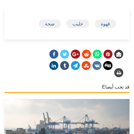
قهوة
حليب
صحة
قد تحب أيضاE