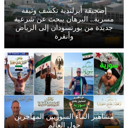
[صحيفة أيرلندية تكشف وثيقة
مسربة.. البرهان يبحث عن شرعية
جديدة من بورتسودان إلى الرياض
وأنقرة
الأخبار
مشاهير الماء السوريين المهاجرين
حول العالم