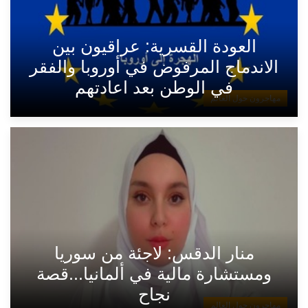
العودة القسرية: عراقيون بين
الاندماج المرفوض في أوروبا والفقر
في الوطن بعد اعادتهم
مهاجرون حول العالم
منار الدقس: لاجئة من سوريا
ومستشارة مالية في ألمانيا...قصة
نجاح
مهاجرون حول العالم