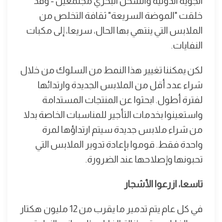
الجوية الدولية والشحن البحري مجتمعين - وقد
خلقت "الموضة السريعة" ثقافة التخلص من
الملابس التي ينتهي بها الحال، سريعا، إلى مكبات
النفايات.
لكن يمكننا تغيير هذا النمط من السلوك من خلال
شراء عدد أقل من الملابس الجديدة وارتدائها
لفترة أطول. ابحثوا عن المنتجات المستدامة
واستعينوا بخدمات التأجير للمناسبات الخاصة بدلا
من شراء ملابس جديدة سيتم ارتداؤها لمرة
واحدة فقط. قوموا بإعادة تدوير الملابس التي
تحبونها وإصلاحها عند الضرورة.
تاسعا، ازرعوا الأشجار
في كل عام يتم تدمير ما يقرب من 12 مليون هكتار