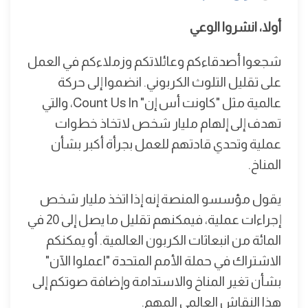
أولا، انشروا الوعي
شجعوا أصدقاءكم وعائلاتكم وزملاءكم في العمل
على تقليل التلوث الكربوني. انضموا إلى حركة
عالمية مثل "كاونت أس إن" Count Us In، والتي
تهدف إلى إلهام مليار شخص لاتخاذ خطوات
عملية وتحدي قادتهم للعمل بجرأة أكبر بشأن
المناخ.
يقول مؤسسو المنصة إنه إذا اتخذ مليار شخص
إجراءات عملية، فيمكنهم تقليل ما يصل إلى 20 في
المائة من انبعاثات الكربون العالمية. أو يمكنكم
الاشتراك في حملة الأمم المتحدة "اعملوا الآن"
بشأن تغير المناخ والاستدامة وإضافة صوتكم إلى
هذا النقاش العالمي المهم.