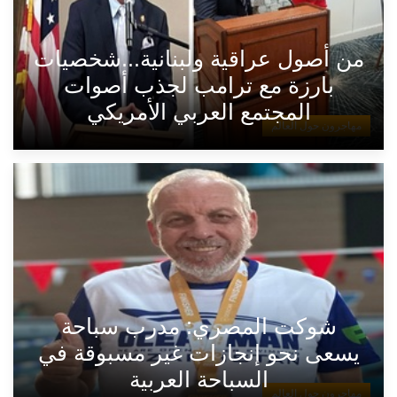
من أصول عراقية ولبنانية...شخصيات
بارزة مع ترامب لجذب أصوات
المجتمع العربي الأمريكي
مهاجرون حول العالم
شوكت المصري: مدرب سباحة
يسعى نحو إنجازات غير مسبوقة في
السباحة العربية
مهاجرون حول العالم