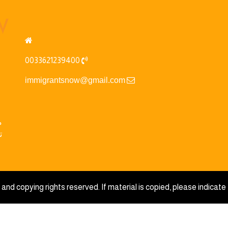
0033621239400
immigrantsnow@gmail.com
م
ت
and copying rights reserved. If material is copied, please indicate 