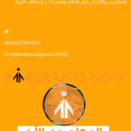
للمهاجرين واللاجئين حول العالم، وتعتبر أحدى نشاطات المركز.
0033621239400
immigrantsnow@gmail.com