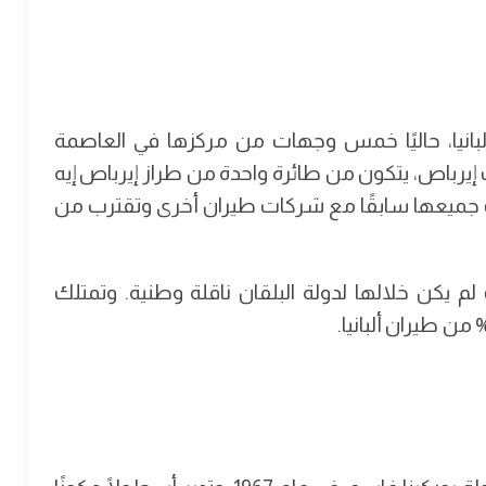
ألبانيا، حاليًا خمس وجهات من مركزها في العاصمة
ات إيرباص، يتكون من طائرة واحدة من طراز إيرباص إيه
راز إيرباص إيه 320، التي خدمت جميعها سابقًا مع شركات طيران أخرى وتقترب من
2، بعد عدة سنوات لم يكن خلالها لدولة البلقان ناقلة وطنية. وتمتلك