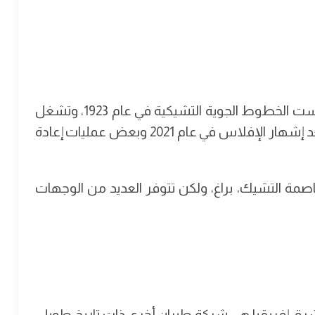
تُعد من بين أقدم شركات الطيران في العالم، تأسست الخطوط الجوية التشيكية في عام 1923، وتشغل
حاليًا طائرتين فقط – من طراز إيرباص إيه 320 – بعد إشهار الإفلاس في عام 2021 وبعض عمليات إعادة
اصمة التشيك، براغ، ولكن تتوفر العديد من الوجهات
شرق إفريقيا هي شركة طيران أخرى ذات تاريخ طويل،