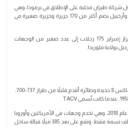
يران برمود في عام 2023، وتُعد أول شركة طيران محلية على الإطلاق في برمودا، وهي
إقليم بريطاني فيما وراء البحار يتمتع بالحكم الذاتي وأرخبيل يضم أكثر من 170 جزيرة وجزيرة صغيرة في
وتوفر طيران برمود التي تشغّل طائرتين من طراز إمبراير 175 رحلات إلى عدد صغير من الوجهات
ل بولاية فلوريدا.
رغم أنها تشغل طائرتين فقط - طائرة بوينغ 737 ماكس 8 جديدة وطائرة أقدم قليلاً من طراز 737-700،
وأعيدت تسميتها بخطوط كابو فيردي الجوية في عام 2018، وهي تخدم وجهات في الأمريكتين وأوروبا
وإفريقيا للدولة الجزيرة التي يبلغ عدد سكانها 500 ألف نسمة فقط. وتقع على بعد 385 ميلاً قبالة ساحل