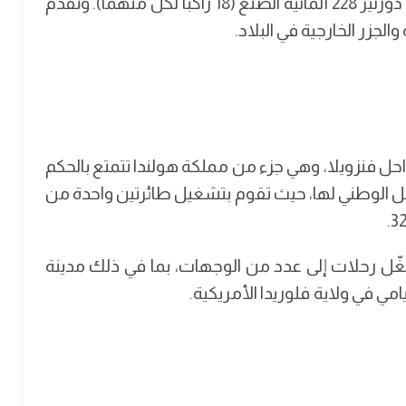
بومباردييه داش 8 كندية الصنع (34 راكبًا) وطائرتين دورنير 228 ألمانية الصنع (18 راكبًا لكل منهما). وتقدّم
لجزر الخارجية في البلاد.
واحل فنزويلا، وهي جزء من مملكة هولندا تتمتع بالحكم
اقل الوطني لها، حيث تقوم بتشغيل طائرتين واحدة من
وط أروبا الجوية في عام 2006، وتشغّل رحلات إلى عدد من الوجهات، بما في ذلك مدينة
مي في ولاية فلوريدا الأمريكية.