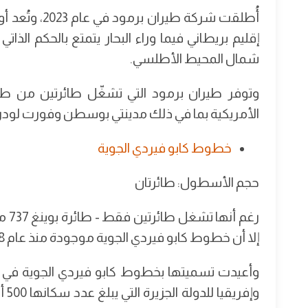
أُطلقت شركة ط
شمال المحيط الأطلسي.
الأمريكية بما في ذلك مدينتي بوسطن وفورت لودردي
خطوط كابو فيردي الجوية
حجم الأسطول: طائرتان
إلا أن خطوط كابو فيردي الجوية موجودة منذ عام 1958، عندما كانت تُسمى TACV