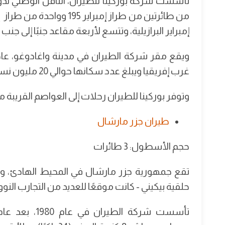
إمبراير البرازيلية، وتتسع لأربعة مقاعد جنبًا إلى جنب وتحمل 100 راكب فقط أ
ويقع مقر شركة الطيران في مدينة واغادوغو، عاص
غرب إفريقيا ويبلغ عدد سكانها حوالي 20 مليون نسمة،
وتوفر بوركينا للطيران رحلات إلى العواصم القريبة م
طيران جزر مارشال
حجم الأسطول: 3 طائرات
حلقية بيكيني - كانت موقعًا للعديد من التجارب النووية الأمر
تأسست شركة ال