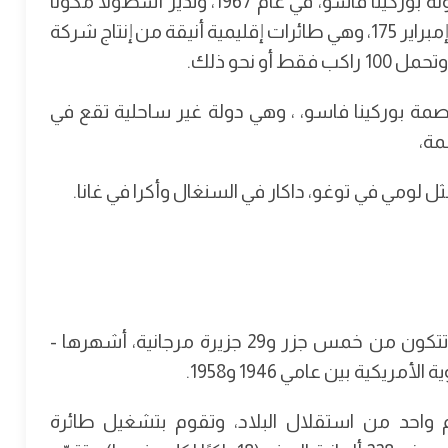
تأسست شركة بوركينا للطيران، الناقل الوطني لدولة بوركينا فاسو، في عام 1967، وتدير أسطولًا مكونًا
من طائرتين من طراز إمبراير 195 وواحدة من طراز إمبراير 175، وهي طائرات إقليمية أنيقة من إنتاج شركة
و نحو ذلك.
مة بوركينا فاسو، ، وهي دولة غير ساحلية تقع في
ثل لومي في توغو، داكار في السنغال وأكرا في غانا.
تقع جمهورية جزر مارشال في المحيط الهادئ، وتتكون من خمس جزر و29 جزيرة مرجانية، أشهرها -
يكية بين عامي 1946 و1958.
طيران في عام 1980، بعد عام واحد من استقلال البلاد، وتقوم بتشغيل طائرة