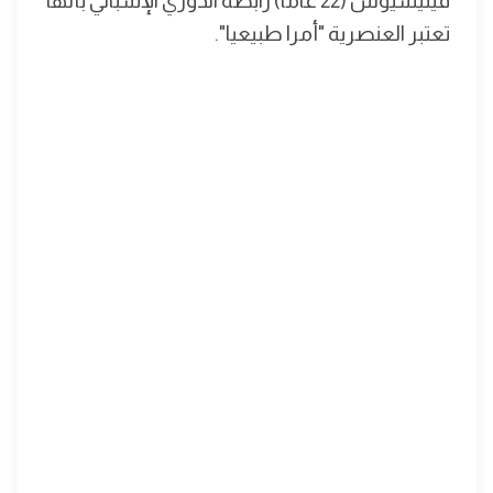
فينيسيوس (22 عاما) رابطة الدوري الإسباني بأنها
تعتبر العنصرية "أمرا طبيعيا".