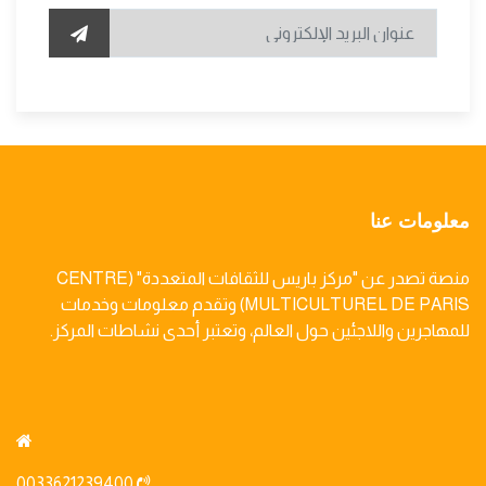
معلومات عنا
منصة تصدر عن "مركز باريس للثقافات المتعددة" (CENTRE
MULTICULTUREL DE PARIS) وتقدم معلومات وخدمات
للمهاجرين واللاجئين حول العالم، وتعتبر أحدى نشاطات المركز.
0033621239400