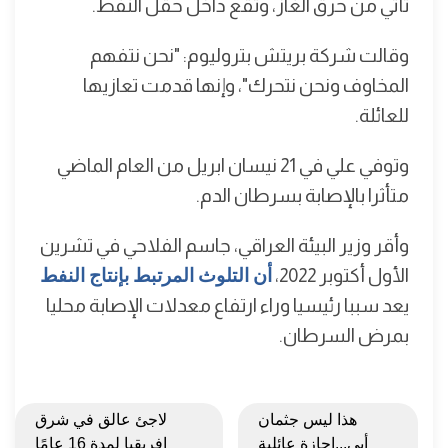
تأتي من حرق الغاز، وتقع داخل حقل النفط.
وقالت شركة بريتش بتروليوم: "نحن نتفهم
المخاوف ونحن نتحرك"، وإنها قدمت تعازيها
للعائلة.
وتوفي علي في 21 نيسان ابريل من العام الماضي
متأثرا بالإصابة بسرطان الدم.
وأقر وزير البيئة العراقي، جاسم الفلاحي في تشرين
الأول أكتوبر 2022،
أن التلوث المرتبط بإنتاج النفط
يعد سببا رئيسيا وراء ارتفاع معدلات الإصابة محليا
بمرض السرطان.
هذا ليس جثمان
لاجئ عالق في شرق
أبي...إجازة عائلية
إفريقيا لمدة 16 عامًا