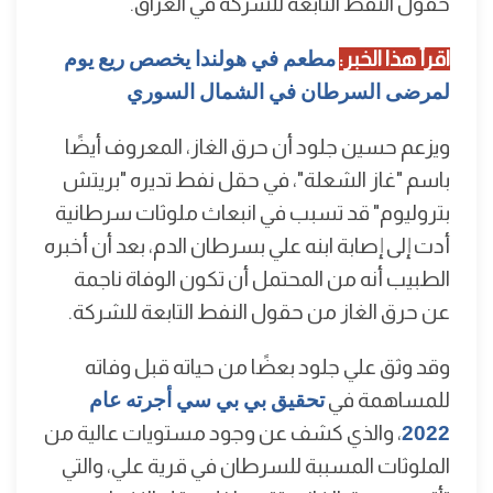
حقول النفط التابعة للشركة في العراق.
اقرأ هذا الخبر:
مطعم في هولندا يخصص ريع يوم
لمرضى السرطان في الشمال السوري
ويزعم حسين جلود أن حرق الغاز، المعروف أيضًا
باسم "غاز الشعلة"، في حقل نفط تديره "بريتش
بتروليوم" قد تسبب في انبعاث ملوثات سرطانية
أدت إلى إصابة ابنه علي بسرطان الدم، بعد أن أخبره
الطبيب أنه من المحتمل أن تكون الوفاة ناجمة
عن حرق الغاز من حقول النفط التابعة للشركة.
وقد وثق علي جلود بعضًا من حياته قبل وفاته
للمساهمة في
تحقيق بي بي سي أجرته عام
2022
، والذي كشف عن وجود مستويات عالية من
الملوثات المسببة للسرطان في قرية علي، والتي