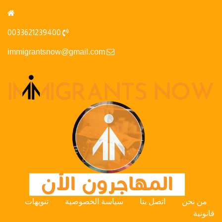
0033621239400
immigrantsnow@gmail.com
من نحن
اتصل بنا
سياسة الخصوصية
تنويهات
قانونية